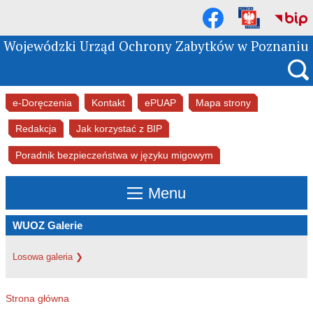
Przejdź do głównego menu
Przejdź do treści
Wojewódzki Urząd Ochrony Zabytków w Poznaniu
e-Doręczenia
Kontakt
ePUAP
Mapa strony
Redakcja
Jak korzystać z BIP
Poradnik bezpieczeństwa w języku migowym
Menu
WUOZ Galerie
Losowa galeria ❯
Strona główna
Jesteś