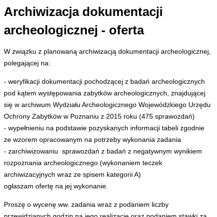
Archiwizacja dokumentacji
tutaj
archeologicznej - oferta
W związku z planowaną archiwizacją dokumentacji archeologicznej,
polegającej na:
- weryfikacji dokumentacji pochodzącej z badań archeologicznych
pod kątem występowania zabytków archeologicznych, znajdującej
się w archiwum Wydziału Archeologicznego Wojewódzkiego Urzędu
Ochrony Zabytków w Poznaniu z 2015 roku (475 sprawozdań)
- wypełnieniu na podstawie pozyskanych informacji tabeli zgodnie
ze wzorem opracowanym na potrzeby wykonania zadania
- zarchiwizowaniu sprawozdań z badań z negatywnym wynikiem
rozpoznania archeologicznego (wykonaniem teczek
archiwizacyjnych wraz ze spisem kategorii A)
ogłaszam ofertę na jej wykonanie.
Proszę o wycenę ww. zadania wraz z podaniem liczby
przewidzianych godzin na jego realizację oraz podaniem stawki za