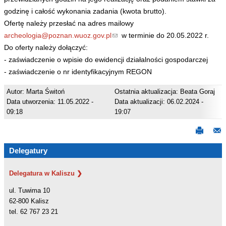
godzinę i całość wykonania zadania (kwota brutto).
Ofertę należy przesłać na adres mailowy
archeologia@poznan.wuoz.gov.pl
(
w terminie do 20.05.2022 r.
Do oferty należy dołączyć:
l
- zaświadczenie o wpisie do ewidencji działalności gospodarczej
i
- zaświadczenie o nr identyfikacyjnym REGON
n
k
Autor: Marta Świtoń
Ostatnia aktualizacja: Beata Goraj
s
Data utworzenia: 11.05.2022 -
Data aktualizacji: 06.02.2024 -
e
09:18
19:07
n
d
s
Delegatury
e
-
Delegatura w Kaliszu ❯
m
ul. Tuwima 10
a
62-800 Kalisz
i
tel. 62 767 23 21
l